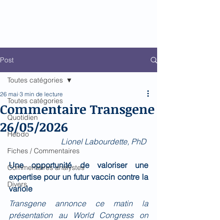
Biomed Impact
Le décodeur de Newsflow
Post
Toutes catégories
26 mai
3 min de lecture
Toutes catégories
Commentaire Transgene
Quotidien
26/05/2026
Hebdo
Lionel Labourdette, PhD 
Fiches / Commentaires
Une opportunité de valoriser une 
Commentaires analystes
expertise pour un futur vaccin contre la 
Divers
variole 
Transgene annonce ce matin la 
présentation au World Congress on 