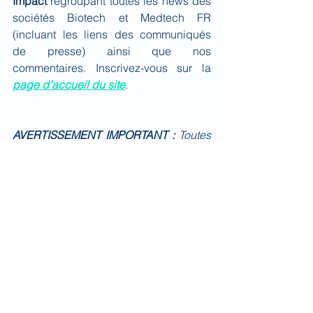
Impact
 regroupant toutes les news des 
sociétés Biotech et Medtech FR 
(incluant les liens des communiqués 
de presse) ainsi que nos 
commentaires. Inscrivez-vous sur la 
page d'accueil du site
.
AVERTISSEMENT IMPORTANT :
Toutes 
les données présentées dans ce 
document sont issues de sources 
réputées fiables mais dont l’exactitude 
ou la pertinence ne peuvent être 
garanties. Les informations et les avis 
exprimés dans ce document ne sont 
pas exhaustifs. Ce document n’est pas 
un élément contractuel ou commercial 
et ne constitue pas un conseil en 
investissement. La responsabilité de 