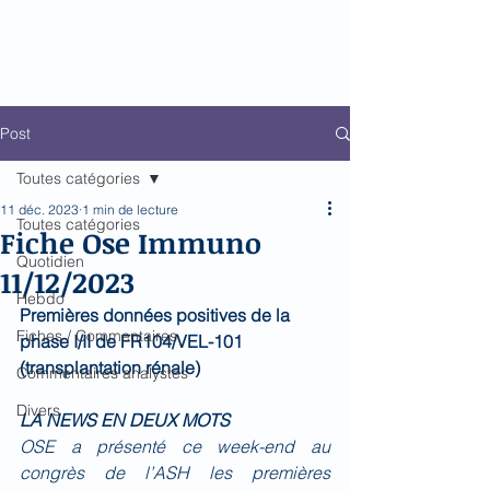
Biomed Impact
Le décodeur de Newsflow
Post
Toutes catégories
11 déc. 2023
1 min de lecture
Toutes catégories
Fiche Ose Immuno
Quotidien
11/12/2023
Hebdo
Premières données positives de la 
Fiches / Commentaires
phase I/II de FR104/VEL-101 
(transplantation rénale)
Commentaires analystes
Divers
LA NEWS EN DEUX MOTS
OSE a présenté ce week-end au 
congrès de l’ASH les premières 