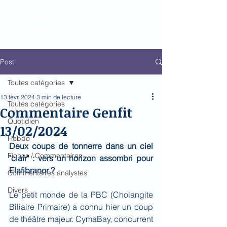
Biomed Impact
Le décodeur de Newsflow
Post
Toutes catégories
13 févr. 2024
3 min de lecture
Toutes catégories
Commentaire Genfit
Quotidien
13/02/2024
Hebdo
Deux coups de tonnerre dans un ciel 
Fiches / Commentaires
"clair" : vers un horizon assombri pour 
Elafibranor ?
Commentaires analystes
Divers
Le petit monde de la PBC (Cholangite 
Biliaire Primaire) a connu hier un coup 
de théâtre majeur. CymaBay, concurrent 