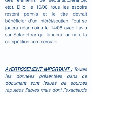
des éléments de sécurité/tolérance, 
etc). D'ici le 10/06, tous les espoirs 
restent permis et le titre devrait 
bénéficier d'un intérêt/soutien. Tout se 
jouera néanmoins le 14/08 avec l'avis 
sur Seladelpar qui lancera, ou non, la 
compétition commerciale.
AVERTISSEMENT IMPORTANT :
Toutes 
les données présentées dans ce 
document sont issues de sources 
réputées fiables mais dont l’exactitude 
ou la pertinence ne peuvent être 
garanties. Les informations et les avis 
exprimés dans ce document ne sont 
pas exhaustifs. Ce document n’est pas 
un élément contractuel ou commercial 